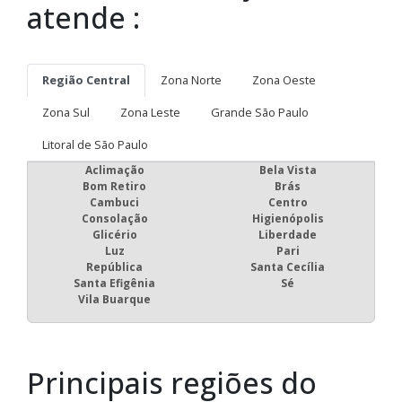
atende :
Região Central
Zona Norte
Zona Oeste
Zona Sul
Zona Leste
Grande São Paulo
Litoral de São Paulo
Aclimação
Bela Vista
Bom Retiro
Brás
Cambuci
Centro
Consolação
Higienópolis
Glicério
Liberdade
Luz
Pari
República
Santa Cecília
Santa Efigênia
Sé
Vila Buarque
Principais regiões do