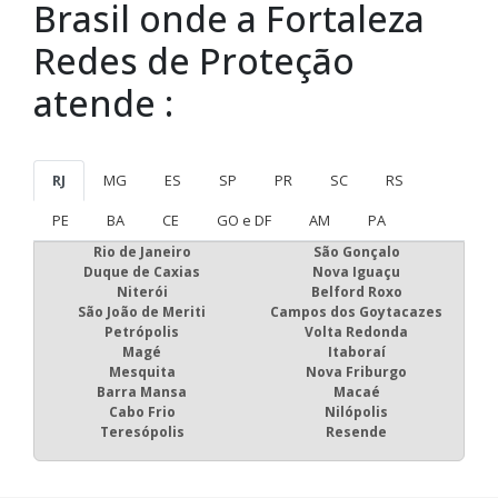
Brasil onde a Fortaleza
Redes de Proteção
atende :
RJ
MG
ES
SP
PR
SC
RS
PE
BA
CE
GO e DF
AM
PA
Rio de Janeiro
São Gonçalo
Duque de Caxias
Nova Iguaçu
Niterói
Belford Roxo
São João de Meriti
Campos dos Goytacazes
Petrópolis
Volta Redonda
Magé
Itaboraí
Mesquita
Nova Friburgo
Barra Mansa
Macaé
Cabo Frio
Nilópolis
Teresópolis
Resende