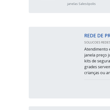
janelas Salesópolis
REDE DE P
SOLUCOES REDES
Atendimento e
janela preço 
kits de segur
grades servem
crianças ou a