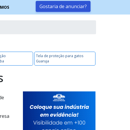
Gostaria de anunciar?
OMOS
eção
Tela de proteção para gatos
uba
Guaruja
s
de
presa