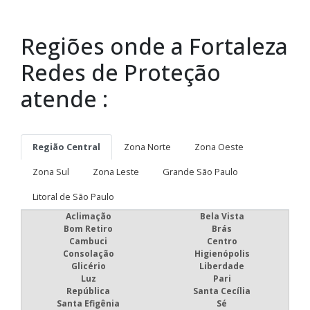
Regiões onde a Fortaleza
Redes de Proteção
atende :
Região Central
Zona Norte
Zona Oeste
Zona Sul
Zona Leste
Grande São Paulo
Litoral de São Paulo
Aclimação
Bela Vista
Bom Retiro
Brás
Cambuci
Centro
Consolação
Higienópolis
Glicério
Liberdade
Luz
Pari
República
Santa Cecília
Santa Efigênia
Sé