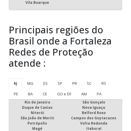
Vila Buarque
Principais regiões do
Brasil onde a Fortaleza
Redes de Proteção
atende :
RJ
MG
ES
SP
PR
SC
RS
PE
BA
CE
GO e DF
AM
PA
Rio de Janeiro
São Gonçalo
Duque de Caxias
Nova Iguaçu
Niterói
Belford Roxo
São João de Meriti
Campos dos Goytacazes
Petrópolis
Volta Redonda
Magé
Itaboraí