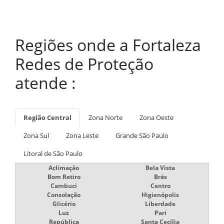
Regiões onde a Fortaleza
Redes de Proteção
atende :
Região Central
Zona Norte
Zona Oeste
Zona Sul
Zona Leste
Grande São Paulo
Litoral de São Paulo
Aclimação
Bela Vista
Bom Retiro
Brás
Cambuci
Centro
Consolação
Higienópolis
Glicério
Liberdade
Luz
Pari
República
Santa Cecília