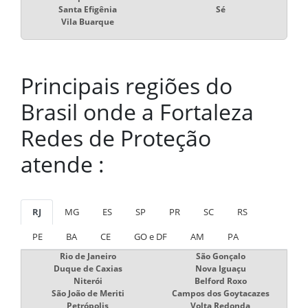
Santa Efigênia
Sé
Vila Buarque
Principais regiões do
Brasil onde a Fortaleza
Redes de Proteção
atende :
RJ
MG
ES
SP
PR
SC
RS
PE
BA
CE
GO e DF
AM
PA
Rio de Janeiro
São Gonçalo
Duque de Caxias
Nova Iguaçu
Niterói
Belford Roxo
São João de Meriti
Campos dos Goytacazes
Petrópolis
Volta Redonda