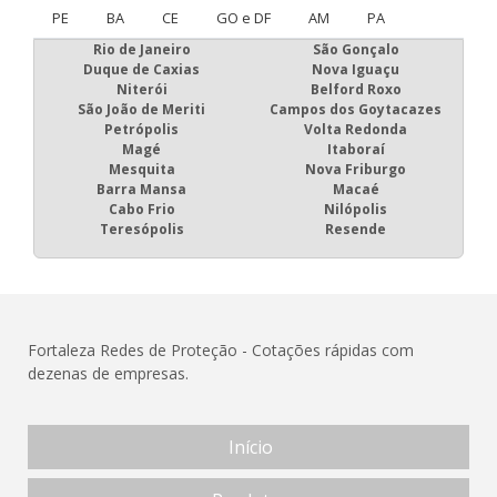
PE
BA
CE
GO e DF
AM
PA
Rio de Janeiro
São Gonçalo
Duque de Caxias
Nova Iguaçu
Niterói
Belford Roxo
São João de Meriti
Campos dos Goytacazes
Petrópolis
Volta Redonda
Magé
Itaboraí
Mesquita
Nova Friburgo
Barra Mansa
Macaé
Cabo Frio
Nilópolis
Teresópolis
Resende
Fortaleza Redes de Proteção - Cotações rápidas com
dezenas de empresas.
Início