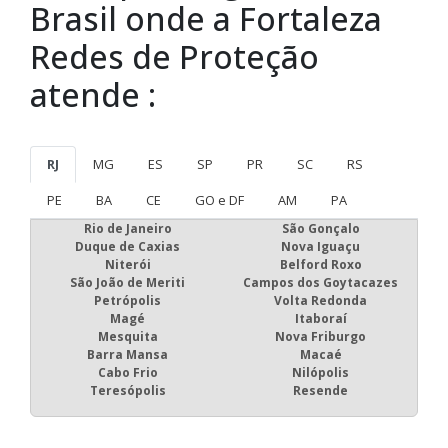
Brasil onde a Fortaleza
Redes de Proteção
atende :
RJ
MG
ES
SP
PR
SC
RS
PE
BA
CE
GO e DF
AM
PA
Rio de Janeiro
São Gonçalo
Duque de Caxias
Nova Iguaçu
Niterói
Belford Roxo
São João de Meriti
Campos dos Goytacazes
Petrópolis
Volta Redonda
Magé
Itaboraí
Mesquita
Nova Friburgo
Barra Mansa
Macaé
Cabo Frio
Nilópolis
Teresópolis
Resende