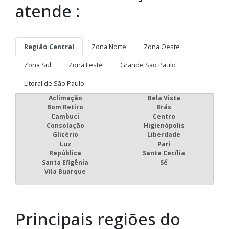
atende :
Região Central
Zona Norte
Zona Oeste
Zona Sul
Zona Leste
Grande São Paulo
Litoral de São Paulo
Aclimação
Bela Vista
Bom Retiro
Brás
Cambuci
Centro
Consolação
Higienópolis
Glicério
Liberdade
Luz
Pari
República
Santa Cecília
Santa Efigênia
Sé
Vila Buarque
Principais regiões do