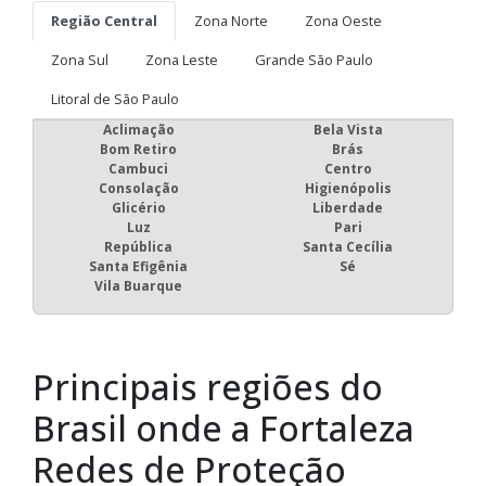
Região Central
Zona Norte
Zona Oeste
Zona Sul
Zona Leste
Grande São Paulo
Litoral de São Paulo
Aclimação
Bela Vista
Bom Retiro
Brás
Cambuci
Centro
Consolação
Higienópolis
Glicério
Liberdade
Luz
Pari
República
Santa Cecília
Santa Efigênia
Sé
Vila Buarque
Principais regiões do
Brasil onde a Fortaleza
Redes de Proteção