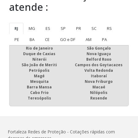
atende :
RJ
MG
ES
SP
PR
SC
RS
PE
BA
CE
GO e DF
AM
PA
Rio de Janeiro
São Gonçalo
Duque de Caxias
Nova Iguaçu
Niterói
Belford Roxo
São João de Meriti
Campos dos Goytacazes
Petrópolis
Volta Redonda
Magé
Itaboraí
Mesquita
Nova Friburgo
Barra Mansa
Macaé
Cabo Frio
Nilópolis
Teresópolis
Resende
Fortaleza Redes de Proteção - Cotações rápidas com