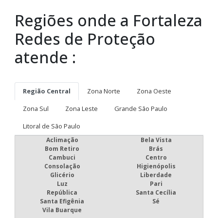
Regiões onde a Fortaleza
Redes de Proteção
atende :
Região Central
Zona Norte
Zona Oeste
Zona Sul
Zona Leste
Grande São Paulo
Litoral de São Paulo
Aclimação
Bela Vista
Bom Retiro
Brás
Cambuci
Centro
Consolação
Higienópolis
Glicério
Liberdade
Luz
Pari
República
Santa Cecília
Santa Efigênia
Sé
Vila Buarque