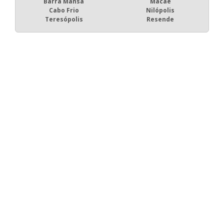
Barra Mansa
Macaé
Cabo Frio
Nilópolis
Teresópolis
Resende
Fortaleza Redes de Proteção - Cotações rápidas com
dezenas de empresas.
Início
Produtos
Quem somos
Mapa do Site