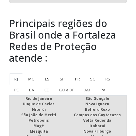
Principais regiões do
Brasil onde a Fortaleza
Redes de Proteção
atende :
RJ
MG
ES
SP
PR
SC
RS
PE
BA
CE
GO e DF
AM
PA
Rio de Janeiro
São Gonçalo
Duque de Caxias
Nova Iguaçu
Niterói
Belford Roxo
São João de Meriti
Campos dos Goytacazes
Petrópolis
Volta Redonda
Magé
Itaboraí
Mesquita
Nova Friburgo