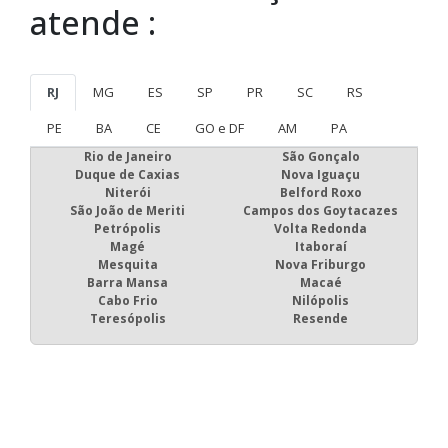
atende :
RJ
MG
ES
SP
PR
SC
RS
PE
BA
CE
GO e DF
AM
PA
Rio de Janeiro
São Gonçalo
Duque de Caxias
Nova Iguaçu
Niterói
Belford Roxo
São João de Meriti
Campos dos Goytacazes
Petrópolis
Volta Redonda
Magé
Itaboraí
Mesquita
Nova Friburgo
Barra Mansa
Macaé
Cabo Frio
Nilópolis
Teresópolis
Resende
Fortaleza Redes de Proteção - Cotações rápidas com