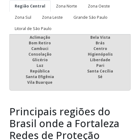
Região Central
Zona Norte
Zona Oeste
Zona Sul
Zona Leste
Grande São Paulo
Litoral de São Paulo
Aclimação
Bela Vista
Bom Retiro
Brás
Cambuci
Centro
Consolação
Higienópolis
Glicério
Liberdade
Luz
Pari
República
Santa Cecília
Santa Efigênia
Sé
Vila Buarque
Principais regiões do
Brasil onde a Fortaleza
Redes de Proteção