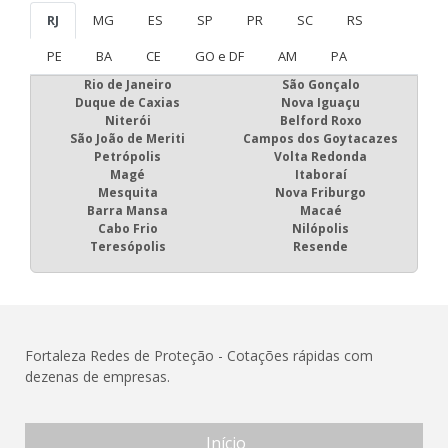
RJ
MG
ES
SP
PR
SC
RS
PE
BA
CE
GO e DF
AM
PA
Rio de Janeiro
São Gonçalo
Duque de Caxias
Nova Iguaçu
Niterói
Belford Roxo
São João de Meriti
Campos dos Goytacazes
Petrópolis
Volta Redonda
Magé
Itaboraí
Mesquita
Nova Friburgo
Barra Mansa
Macaé
Cabo Frio
Nilópolis
Teresópolis
Resende
Fortaleza Redes de Proteção - Cotações rápidas com
dezenas de empresas.
Início