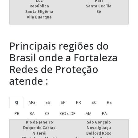
Luz
Pari
República
Santa Cecília
Santa Efigênia
Sé
Vila Buarque
Principais regiões do
Brasil onde a Fortaleza
Redes de Proteção
atende :
RJ
MG
ES
SP
PR
SC
RS
PE
BA
CE
GO e DF
AM
PA
Rio de Janeiro
São Gonçalo
Duque de Caxias
Nova Iguaçu
Niterói
Belford Roxo