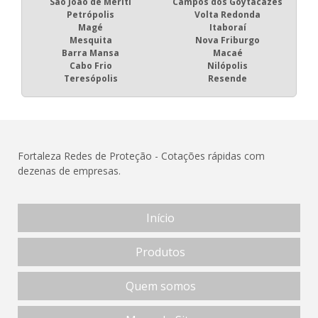
São João de Meriti
Campos dos Goytacazes
Petrópolis
Volta Redonda
Magé
Itaboraí
Mesquita
Nova Friburgo
Barra Mansa
Macaé
Cabo Frio
Nilópolis
Teresópolis
Resende
Fortaleza Redes de Proteção - Cotações rápidas com
dezenas de empresas.
Início
Produtos
Quem somos