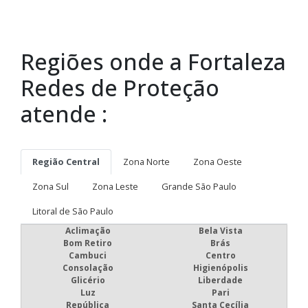
Regiões onde a Fortaleza
Redes de Proteção
atende :
Região Central
Zona Norte
Zona Oeste
Zona Sul
Zona Leste
Grande São Paulo
Litoral de São Paulo
Aclimação
Bela Vista
Bom Retiro
Brás
Cambuci
Centro
Consolação
Higienópolis
Glicério
Liberdade
Luz
Pari
República
Santa Cecília