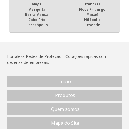
Magé
Itaboraí
Mesquita
Nova Friburgo
Barra Mansa
Macaé
Cabo Frio
Nilópolis
Teresópolis
Resende
Fortaleza Redes de Proteção - Cotações rápidas com
dezenas de empresas.
Início
Produtos
Quem somos
Mapa do Site