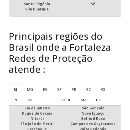
Santa Efigênia
Sé
Vila Buarque
Principais regiões do
Brasil onde a Fortaleza
Redes de Proteção
atende :
RJ
MG
ES
SP
PR
SC
RS
PE
BA
CE
GO e DF
AM
PA
Rio de Janeiro
São Gonçalo
Duque de Caxias
Nova Iguaçu
Niterói
Belford Roxo
São João de Meriti
Campos dos Goytacazes
Petrópolis
Volta Redonda